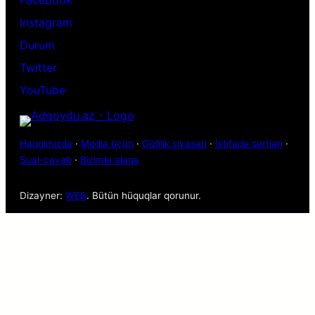
Instagram
Durum
Twitter
YouTube
Haqqımızda
·
Media üçün
·
Gizlilik siyasəti
·
İstifadə şərtləri
·
Sual-cavab
·
Bizimlə əlaqə
Dizayner:
WEB
. Bütün hüquqlar qorunur.