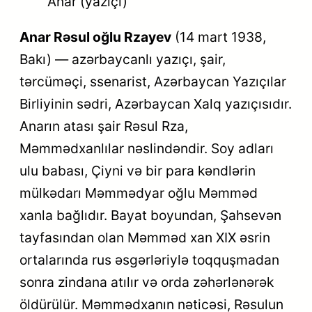
Anar (yazıçı)
Anar Rəsul oğlu Rzayev
(14 mart 1938,
Bakı) — azərbaycanlı yazıçı, şair,
tərcüməçi, ssenarist, Azərbaycan Yazıçılar
Birliyinin sədri, Azərbaycan Xalq yazıçısıdır.
Anarın atası şair Rəsul Rza,
Məmmədxanlılar nəslindəndir. Soy adları
ulu babası, Çiyni və bir para kəndlərin
mülkədarı Məmmədyar oğlu Məmməd
xanla bağlıdır. Bayat boyundan, Şahsevən
tayfasından olan Məmməd xan XIX əsrin
ortalarında rus əsgərləriylə toqquşmadan
sonra zindana atılır və orda zəhərlənərək
öldürülür. Məmmədxanın nəticəsi, Rəsulun