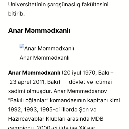
Universitetinin şərqşünaslıq fakültəsini
bitirib.
Anar Məmmədxanlı
Anar Məmmədxanlı
Anar Məmmədxanlı
(
20 iyul 1970
,
Bakı
–
23 aprel 2011
,
Bakı
) — dövlət və ictimai
xadimi olmuşdur. Anar Məmmədxanov
“Bakılı oğlanlar” komandasının kapitanı kimi
1992, 1993, 1995-ci illərdə Şən və
Hazırcavablar Klubları arasında MDB
çempionu, 2000-ci ildə isə XX əsr