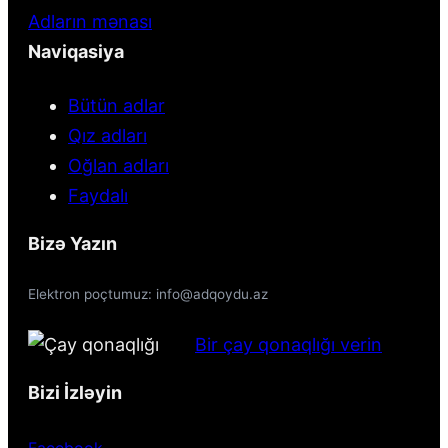
Adların mənası
Naviqasiya
Bütün adlar
Qız adları
Oğlan adları
Faydalı
Bizə Yazın
Elektron poçtumuz: info@adqoydu.az
Bir çay qonaqlığı verin
Bizi İzləyin
Facebook