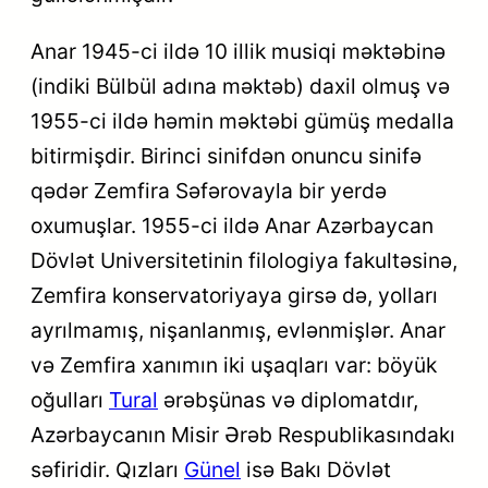
Anar 1945-ci ildə 10 illik musiqi məktəbinə
(indiki Bülbül adına məktəb) daxil olmuş və
1955-ci ildə həmin məktəbi gümüş medalla
bitirmişdir. Birinci sinifdən onuncu sinifə
qədər Zemfira Səfərovayla bir yerdə
oxumuşlar. 1955-ci ildə Anar Azərbaycan
Dövlət Universitetinin filologiya fakultəsinə,
Zemfira konservatoriyaya girsə də, yolları
ayrılmamış, nişanlanmış, evlənmişlər. Anar
və Zemfira xanımın iki uşaqları var: böyük
oğulları
Tural
ərəbşünas və diplomatdır,
Azərbaycanın Misir Ərəb Respublikasındakı
səfiridir. Qızları
Günel
isə Bakı Dövlət