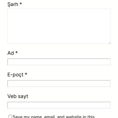
Şərh
*
Ad
*
E-poçt
*
Veb sayt
Save my name, email, and website in this