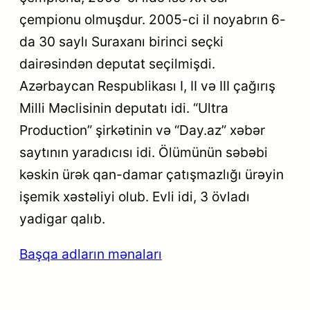
çempionu olmuşdur. 2005-ci il noyabrın 6-
da 30 saylı Suraxanı birinci seçki
dairəsindən deputat seçilmişdi.
Azərbaycan Respublikası I, II və III çağırış
Milli Məclisinin deputatı idi. “Ultra
Production” şirkətinin və “Day.az” xəbər
saytının yaradıcısı idi. Ölümünün səbəbi
kəskin ürək qan-damar çatışmazlığı ürəyin
işemik xəstəliyi olub. Evli idi, 3 övladı
yadigar qalıb.
Başqa adların mənaları