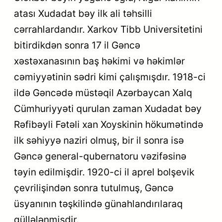
atası Xudadat bəy ilk ali təhsilli
cərrahlardandır. Xarkov Tibb Universitetini
bitirdikdən sonra 17 il Gəncə
xəstəxanasının baş həkimi və həkimlər
cəmiyyətinin sədri kimi çalışmışdır. 1918-ci
ildə Gəncədə müstəqil Azərbaycan Xalq
Cümhuriyyəti qurulan zaman Xudadat bəy
Rəfibəyli Fətəli xan Xoyskinin hökumətində
ilk səhiyyə naziri olmuş, bir il sonra isə
Gəncə general-qubernatoru vəzifəsinə
təyin edilmişdir. 1920-ci il aprel bolşevik
çevrilişindən sonra tutulmuş, Gəncə
üsyanının təşkilində günahlandırılaraq
güllələnmişdir.