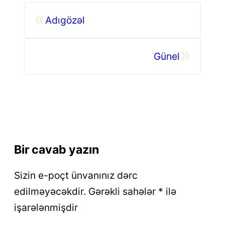
«
Adıgözəl
»
Günel
Bir cavab yazın
Sizin e-poçt ünvanınız dərc
edilməyəcəkdir.
Gərəkli sahələr
*
ilə
işarələnmişdir