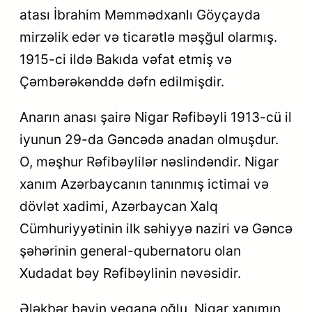
atası İbrahim Məmmədxanlı Göyçayda
mirzəlik edər və ticarətlə məşğul olarmış.
1915-ci ildə Bakıda vəfat etmiş və
Çəmbərəkənddə dəfn edilmişdir.
Anarın anası şairə Nigar Rəfibəyli 1913-cü il
iyunun 29-da Gəncədə anadan olmuşdur.
O, məşhur Rəfibəylilər nəslindəndir. Nigar
xanım Azərbaycanın tanınmış ictimai və
dövlət xadimi, Azərbaycan Xalq
Cümhuriyyətinin ilk səhiyyə naziri və Gəncə
şəhərinin general-qubernatoru olan
Xudadat bəy Rəfibəylinin nəvəsidir.
Ələkbər bəyin yeganə oğlu, Nigar xanımın