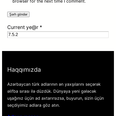
browser for the next time I comment.
Current ye@r
*
Haqqımızda
Azərbaycan türk adlarının ən yaxşılarını seçərək
əlifba sırası ilə düzdük. Dünyaya yeni gələcək
uşağınız üçün ad axtarırsızsa, buyurun, sizin üçün
seçdiyimiz adlara göz atın.