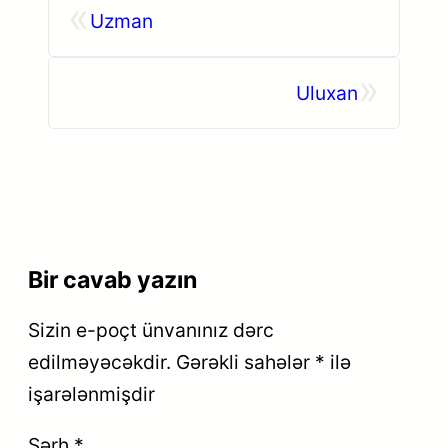
«
Uzman
»
Uluxan
Bir cavab yazın
Sizin e-poçt ünvanınız dərc
edilməyəcəkdir.
Gərəkli sahələr
*
ilə
işarələnmişdir
Şərh
*