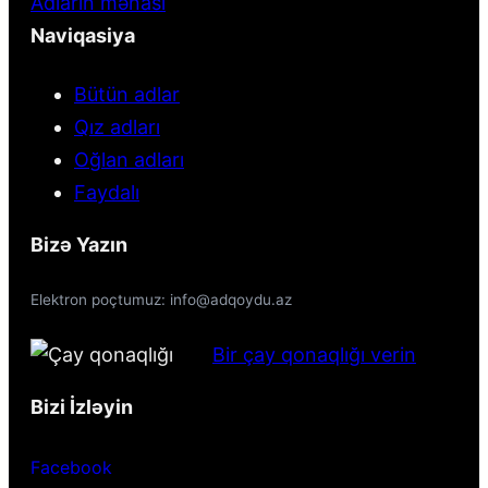
Adların mənası
Naviqasiya
Bütün adlar
Qız adları
Oğlan adları
Faydalı
Bizə Yazın
Elektron poçtumuz: info@adqoydu.az
Bir çay qonaqlığı verin
Bizi İzləyin
Facebook